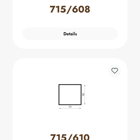
715/608
Details
715/610