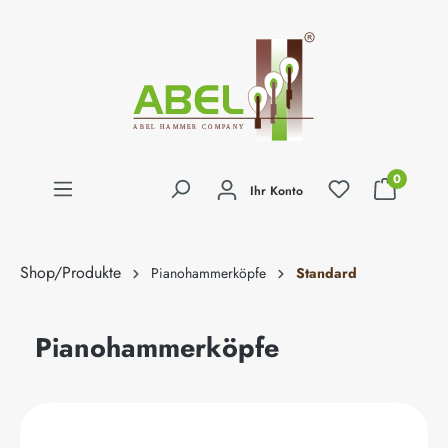
alt springen
0
Ihr Konto
Shop/Produkte
Pianohammerköpfe
Standard
Pianohammerköpfe
Bildergalerie überspringen