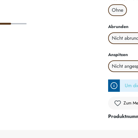
Ohne
aus
Abrunden
Nicht abrun
ausw
Anspitzen
Nicht angesp
Um die
Zum Mer
Produktnum