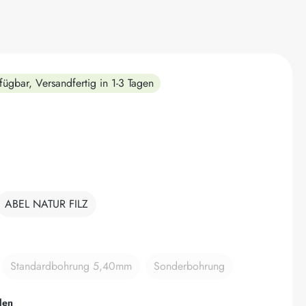
fügbar, Versandfertig in 1-3 Tagen
hlen
ABEL NATUR FILZ
hlen
Standardbohrung 5,40mm
Sonderbohrung
(Diese Option ist zurzeit nicht verfügbar.)
(Diese Option ist zurzeit nich
auswählen
den