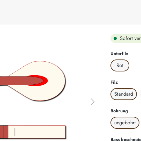
Sofort ver
auswä
Unterfilz
Rot
auswählen
Filz
Standard
auswä
Bohrung
ungebohrt
Bass beschnei