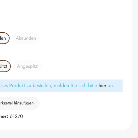
wählen
den
Abrunden
(Diese Option ist zurzeit nicht verfügbar.)
ählen
itzt
Angespitzt
(Diese Option ist zurzeit nicht verfügbar.)
ses Produkt zu bestellen, melden Sie sich bitte
hier
an.
kzettel hinzufügen
mer:
612/0