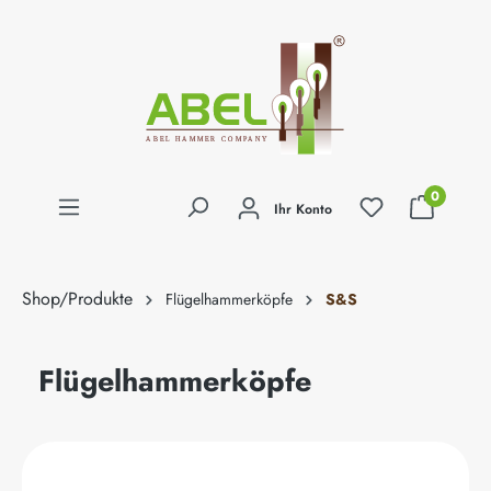
alt springen
0
Ihr Konto
Shop/Produkte
Flügelhammerköpfe
S&S
Flügelhammerköpfe
Bildergalerie überspringen