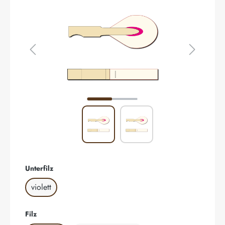
auswählen
Unterfilz
violett
auswählen
Filz