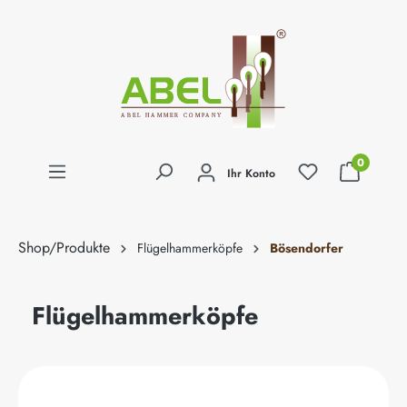
alt springen
0
Ihr Konto
Shop/Produkte
Flügelhammerköpfe
Bösendorfer
Flügelhammerköpfe
Bildergalerie überspringen