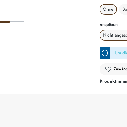
Ohne
Ba
ausw
Anspitzen
Nicht angesp
Um die
Zum Mer
Produktnum