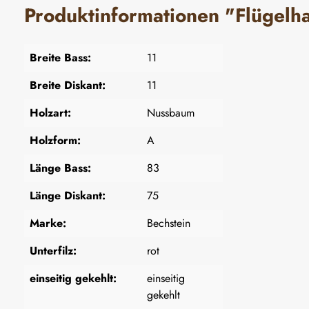
Produktinformationen "Flügel
Breite Bass:
11
Breite Diskant:
11
Holzart:
Nussbaum
Holzform:
A
Länge Bass:
83
Länge Diskant:
75
Marke:
Bechstein
Unterfilz:
rot
einseitig gekehlt:
einseitig
gekehlt