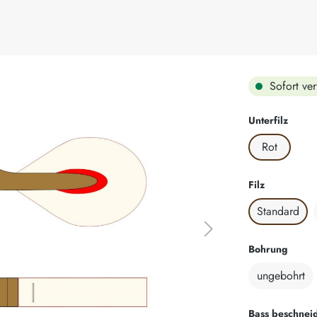
Sofort ver
auswä
Unterfilz
Rot
auswählen
Filz
Standard
auswä
Bohrung
ungebohrt
Bass beschnei