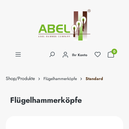
alt springen
0
Ihr Konto
Shop/Produkte
Flügelhammerköpfe
Standard
Flügelhammerköpfe
Bildergalerie überspringen