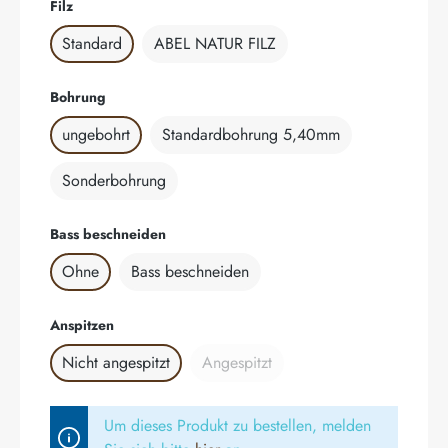
auswählen
Filz
Standard
ABEL NATUR FILZ
auswählen
Bohrung
ungebohrt
Standardbohrung 5,40mm
Sonderbohrung
auswählen
Bass beschneiden
Ohne
Bass beschneiden
auswählen
Anspitzen
Nicht angespitzt
Angespitzt
(Diese Option ist zurzeit nicht verfü
Um dieses Produkt zu bestellen, melden