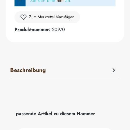
Sie sich bitte
hier
an.
Zum Merkzettel hinzufügen
Produktnummer:
209/0
Beschreibung
Produktgalerie überspringen
passende Artikel zu diesem Hammer