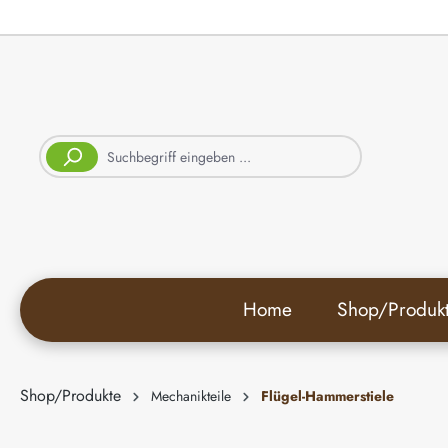
springen
Zur Hauptnavigation springen
Home
Shop/Produk
Shop/Produkte
Mechanikteile
Flügel-Hammerstiele