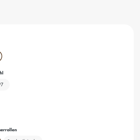
len
auswählen
hl
97
wählen
auswählen
errollen