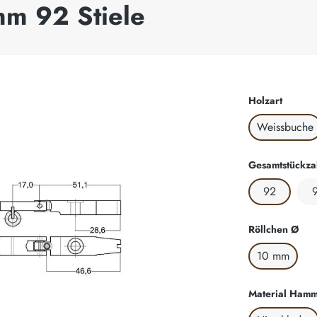
mm 92 Stiele
auswäh
Holzart
Weissbuche
Gesamtstückza
92
aus
Röllchen Ø
10 mm
Material Hamm