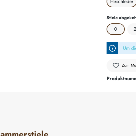
Hirschleder
Stiele abgekeh
0
Um die
Zum Mer
Produktnum
Hammerstiele